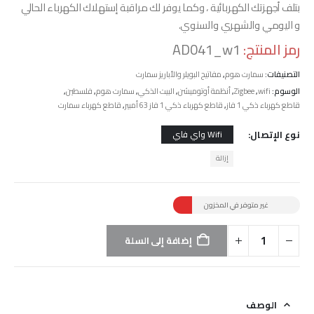
بتلف أجهزتك الكهربائية ، وكما يوفر لك مراقبة إستهلاك الكهرباء الحالي
و اليومي والشهري والسنوي.
رمز المنتج:
AD041_w1
التصنيفات:
سمارت هوم
,
مفاتيح البويلر والأباريز سمارت
الوسوم:
wifi
,
Zigbee
,
أنظمة أوتوميشن
,
البيت الذكي
,
سمارت هوم
,
فلسطين
,
قاطع كهرباء ذكي 1 فاز
,
قاطع كهرباء ذكي 1 فاز 63 أمبير
,
قاطع كهرباء سمارت
نوع الإتصال
Wifi واي فاي
إزالة
غير متوفر في المخزون
إضافة إلى السلة
الوصف