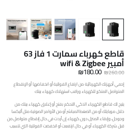
قاطع كهرباء سمارت 1 فاز 63
أمبير wifi & Zigbee
السعر
السعر
₪
180.00
₪
260.00
الأصلي
الحالي
هو:
هو:
إحمي أجهزتك الكهربائية من ارتفاع الفولتية أو انخفاضها أو الإنقطاع
₪180.00.
₪260.00.
المتواصل المتكرر للكهرباء وراقب استهلاك كهرباء بيتك
يتيح لك قاطع الكهرباء الذكي التحكم بفتح أو إغلاق كهرباء بيتك من
خلال موبايلك أو من الضغط المباشر أو من الأوامر الصوتية متل أليكسا
وجوجل، وإبقاء المنزل دون كهرباء إن أردت في حال إنقطاع متواصل من
قبل شركة الكهرباء أو في حال ارتفعت أو انخفضت الفولتية التي تتسبب