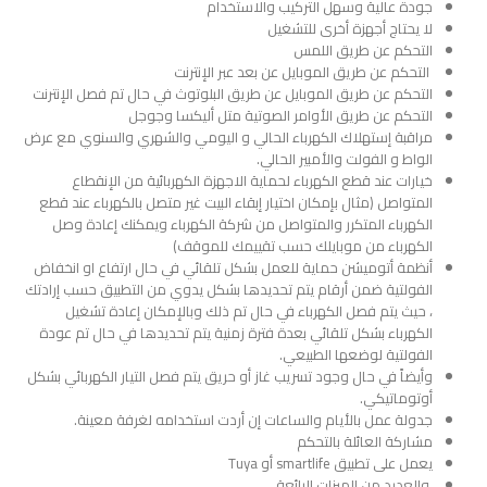
جودة عالية وسهل التركيب والاستخدام
لا يحتاج أجهزة أخرى للتشغيل
التحكم عن طريق اللمس
التحكم عن طريق الموبايل عن بعد عبر الإنترنت
التحكم عن طريق الموبايل عن طريق البلوتوث في حال تم فصل الإنترنت
التحكم عن طريق الأوامر الصوتية متل أليكسا وجوجل
مراقبة إستهلاك الكهرباء الحالي و اليومي والشهري والسنوي مع عرض
الواط و الفولت والأمبير الحالي.
خيارات عند قطع الكهرباء لحماية الاجهزة الكهربائية من الإنقطاع
المتواصل (مثال بإمكان اختيار إبقاء البيت غير متصل بالكهرباء عند قطع
الكهرباء المتكرر والمتواصل من شركة الكهرباء ويمكنك إعادة وصل
الكهرباء من موبايلك حسب تقييمك للموقف)
أنظمة أتوميشن حماية للعمل بشكل تلقائي في حال ارتفاع او انخفاض
الفولتية ضمن أرقام يتم تحديدها بشكل يدوي من التطبيق حسب إرادتك
، حيث يتم فصل الكهرباء في حال تم ذلك وبالإمكان إعادة تشغيل
الكهرباء بشكل تلقائي بعدة فترة زمنية يتم تحديدها في حال تم عودة
الفولتية لوضعها الطبيعي.
وأيضاً في حال وجود تسريب غاز أو حريق يتم فصل التيار الكهربائي بشكل
أوتوماتيكي.
جدولة عمل بالأيام والساعات إن أردت استخدامه لغرفة معينة.
مشاركة العائلة بالتحكم
يعمل على تطبيق smartlife أو Tuya
والعديد من الميزات الرائعة