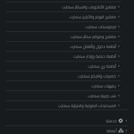
مفاتيح الأباجورات والستائر سمارت
مفاتيح البويلر والأباريز سمارت
ثيرموستات سمارت
مفاتيح ومواتير ستائر سمارت
أنظمة دخول وأقفال سمارت
أنظمة حماية وإنذار سمارت
أنظمة ري سمارت
كاميرات وانتركم سمارت
ريليهات سمارت
هب وربيتر سمارت
المساعدات الصوتية والمرئية سمارت
خدمتنا
أعمالنا