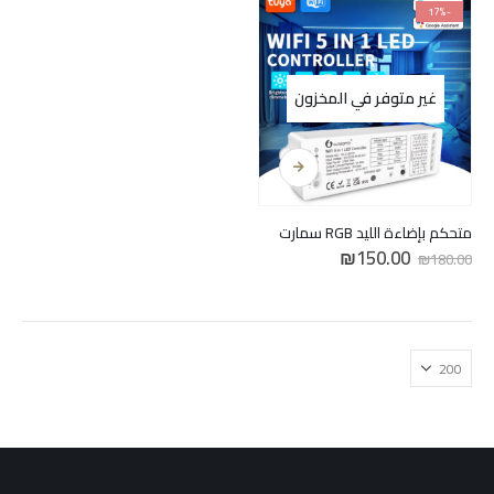
-17%
غير متوفر في المخزون
متحكم بإضاءة الليد RGB سمارت
السعر
السعر
₪
150.00
₪
180.00
الأصلي
الحالي
هو:
هو:
₪150.00.
₪180.00.