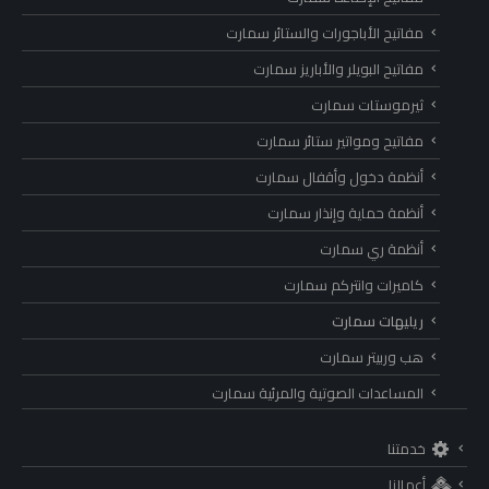
مفاتيح الأباجورات والستائر سمارت
مفاتيح البويلر والأباريز سمارت
ثيرموستات سمارت
مفاتيح ومواتير ستائر سمارت
أنظمة دخول وأقفال سمارت
أنظمة حماية وإنذار سمارت
أنظمة ري سمارت
كاميرات وانتركم سمارت
ريليهات سمارت
هب وربيتر سمارت
المساعدات الصوتية والمرئية سمارت
خدمتنا
أعمالنا