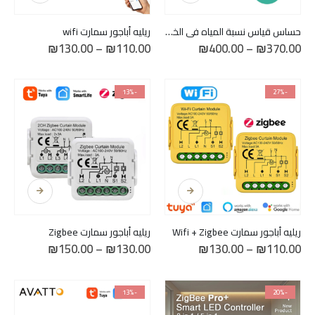
من
من
الأشكال
الأشكال
حساس قياس نسبة المياه في الخزان Ultrasound
ريليه أباجور سمارت wifi
المختلفة
المختلفة
نطاق
نطاق
₪
130.00
–
₪
110.00
₪
400.00
–
₪
370.00
لهذا
لهذا
السعر:
السعر:
من
من
المنتج.
المنتج.
يمكن
يمكن
خلال
خلال
-13%
-27%
اختيار
اختيار
الخيارات
الخيارات
على
على
صفحة
صفحة
المنتج
المنتج
هناك
هناك
العديد
العديد
من
من
الأشكال
الأشكال
ريليه أباجور سمارت Wifi + Zigbee
ريليه أباجور سمارت Zigbee
المختلفة
المختلفة
نطاق
نطاق
₪
150.00
–
₪
130.00
₪
130.00
–
₪
110.00
لهذا
لهذا
السعر:
السعر:
من
من
المنتج.
المنتج.
يمكن
يمكن
خلال
خلال
-13%
-20%
اختيار
اختيار
الخيارات
الخيارات