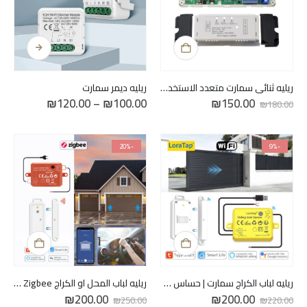
المنتج
هناك
العديد
من
الأشكال
ريليه ثنائي سمارت متعدد الاستخدام DC 7-32V
ريليه ديمر سمارت
المختلفة
السعر
السعر
نطاق
₪
120.00
–
₪
100.00
₪
150.00
₪
180.00
لهذا
الأصلي
الحالي
السعر:
هو:
هو:
من
المنتج.
₪150.00.
₪180.00.
يمكن
خلال
-20%
-9%
اختيار
الخيارات
على
صفحة
المنتج
ريليه لباب الكراج سمارت | حساس فتح واغلاق لاسلكي مطري
ريليه لباب المحل او الكراج Zigbee | حساس فتح واغلاق لاسلكي
السعر
السعر
السعر
السعر
₪
200.00
₪
200.00
₪
250.00
₪
220.00