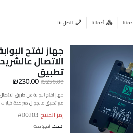
متنا
أعمالنا
اتصل بنا
جهاز لفتح البواب
تطبيق
السعر
السع
₪
230.00
₪
250.00
الأصلي
الحال
هو:
هو:
₪230.00.
₪250.00.
مع تطبيق عالجوال مع عدة خيارات ل
رمز المنتج:
AD0203
التصنيف:
أجهزة حديثة