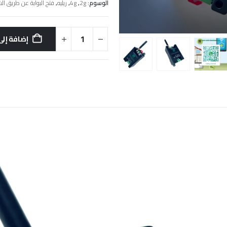
الوسوم:
2g
,
4g
,
ريليه
,
فتح البوابة عن طريق ال
إضافة إلى