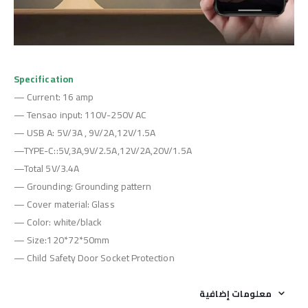
Specification
— Current: 16 amp
— Tensao input: 110V-250V AC
— USB A: 5V/3A , 9V/2A,12V/1.5A
—TYPE-C::5V,3A,9V/2.5A,12V/2A,20V/1.5A
—Total 5V/3.4A
— Grounding: Grounding pattern
— Cover material: Glass
— Color: white/black
— Size:120*72*50mm
— Child Safety Door Socket Protection
معلومات إضافية