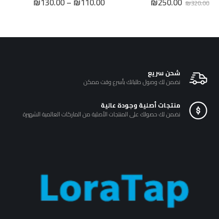
السعر
السعر
نطاق
₪
130.00
–
₪
110.00
₪
250.00
₪
320.00
الأصلي
الحالي
السعر:
هو:
هو:
من
₪250.00.
₪320.00.
خلال
شحن سريع
نضمن لك وصول طلباتك بأسرع وقت ممكن
منتجات أصلية وجودة عالية
نضمن لك حصولك على المنتجات الأصلية من الماركات العالمية الشهيرة