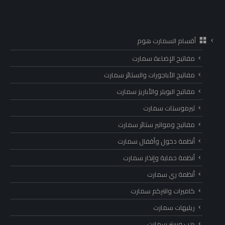
أقسام السمارت هوم
مفاتيح الإضاءة سمارت
مفاتيح الأباجورات والستائر سمارت
مفاتيح البويلر والأباريز سمارت
ثيرموستات سمارت
مفاتيح ومواتير ستائر سمارت
أنظمة دخول وأقفال سمارت
أنظمة حماية وإنذار سمارت
أنظمة ري سمارت
كاميرات وانتركم سمارت
ريليهات سمارت
هب وربيتر سمارت