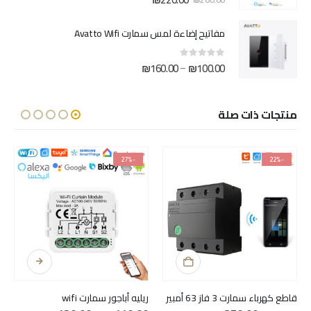
الأصلي
الحالي
هو:
هو:
مفاتيح إضاءة لمس سمارت Avatto Wifi
₪220.00.
₪260.00.
نطاق
₪
160.00
₪
100.00
–
out of 5
0
السعر:
من
منتجات ذات صلة
خلال
-27%
-22%
هناك العديد من الأشكال المختلفة لهذا المنتج. يمكن اختيار الخيارات على صفحة المنتج
قاطع كهرباء سمارت 3 فاز 63 أمبير
ريليه أباجور سمارت wifi