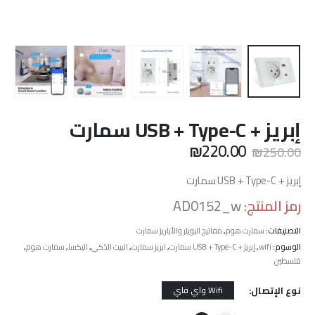
إبريز + USB + Type-C سمارت
السعر
السعر
₪
220.00
₪
250.00
الأصلي
الحالي
هو:
هو:
إبريز + USB + Type-C سمارت
₪220.00.
₪250.00.
رمز المنتج:
AD0152_w
التصنيفات:
سمارت هوم
,
مفاتيح البويلر والأباريز سمارت
الوسوم:
wifi
,
إبريز + USB + Type-C سمارت
,
ابريز سمارت
,
البيت الذكي
,
اليكسا
,
سمارت هوم
,
فلسطين
نوع الإتصال
Wifi واي فاي