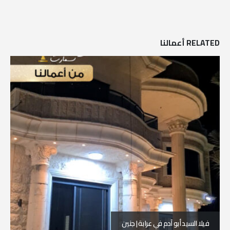
RELATED
أعمالنا
فيلا السيد خالد برقان-| أبوديس