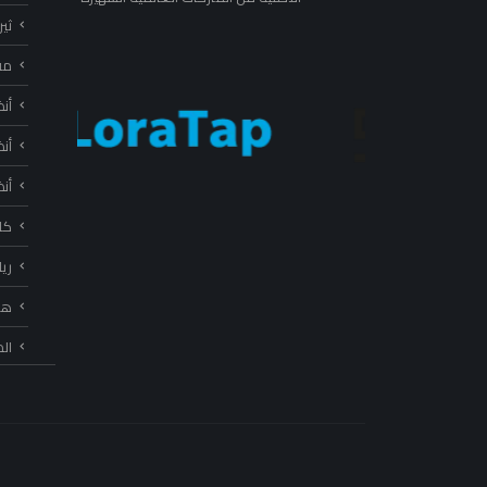
ثي
مف
أن
أن
أن
كا
ري
هب
ال