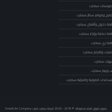
رموستات سمارت
اتيح ومواتير ستائر سمارت
ظمة دخول وأقفال سمارت
ظمة حماية وإنذار سمارت
ظمة ري سمارت
ميرات وانتركم سمارت
ليهات سمارت
 وربيتر سمارت
مساعدات الصوتية والمرئية سمارت
جميع حقوق النشر محفوظة. © 2018 - 2026 شركة سمارت لايف SmartLife Company