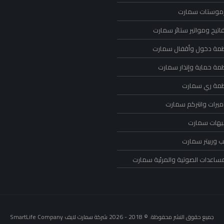
رموستات سمارت
اتيح ومواتير ستائر سمارت
ظمة دخول وأقفال سمارت
ظمة حماية وإنذار سمارت
ظمة ري سمارت
ميرات وانتركم سمارت
ليهات سمارت
 وربيتر سمارت
مساعدات الصوتية والمرئية سمارت
جميع حقوق النشر محفوظة. © 2018 - 2026 شركة سمارت لايف SmartLife Company