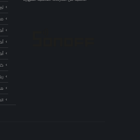
ثي
مف
أن
أن
أن
كا
ري
هب
ال