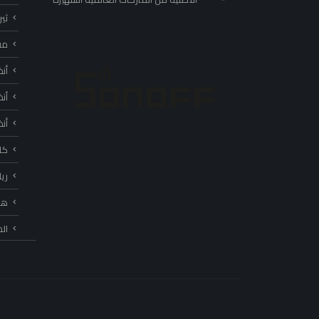
ثي
مف
أن
أن
أن
كا
ري
هب
ال