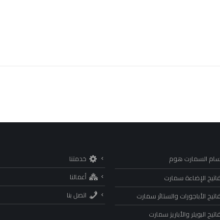
سام السمارت هوم
خدمتنا
أعمالنا
اتيح الإضاءة سمارت
اتصل بنا
اتيح الأباجورات والستائر سمارت
تيح البويلر والأباريز سمارت