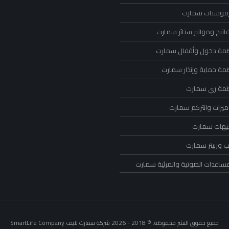
رموستات سمارت
اتيح ومواتير ستائر سمارت
ظمة دخول وأقفال سمارت
ظمة حماية وإنذار سمارت
ظمة ري سمارت
ميرات وانتركم سمارت
ليهات سمارت
 وربيتر سمارت
مساعدات الصوتية والمرئية سمارت
جميع حقوق النشر محفوظة. © 2018 - 2026 شركة سمارت لايف SmartLife Company