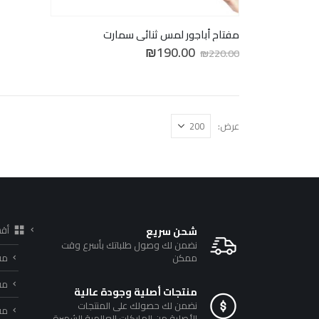
مفتاح أباجور لمس ثنائي سمارت
السعر
السعر
₪
190.00
₪
220.00
الأصلي
الحالي
هو:
هو:
₪190.00.
₪220.00.
عرض:
أق
شحن سريع
نضمن لك وصول طلباتك بأسرع وقت
ممكن
مف
مف
منتجات أصلية وجودة عالية
نضمن لك حصولك على المنتجات
مفا
الأصلية من الماركات العالمية الشهيرة