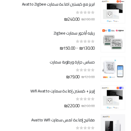
ابريز مع كبستين اضاءة سمارت Avatto Zigbee
السعر
السعر
₪
240.00
out of 5
0
₪
280.00
الأصلي
الحالي
هو:
هو:
ريليه أباجور سمارت Zigbee
₪240.00.
₪280.00.
نطاق
₪
150.00
₪
130.00
–
out of 5
0
السعر:
من
حساس حرارة ورطوبة سمارت
خلال
السعر
السعر
₪
79.00
out of 5
0
₪
120.00
الأصلي
الحالي
هو:
هو:
إبريز + كبستين إضاءة سمارت Wifi Avatto
₪79.00.
₪120.00.
السعر
السعر
₪
220.00
out of 5
0
₪
260.00
الأصلي
الحالي
هو:
هو:
مفاتيح إضاءة لمس سمارت Avatto Wifi
₪220.00.
₪260.00.