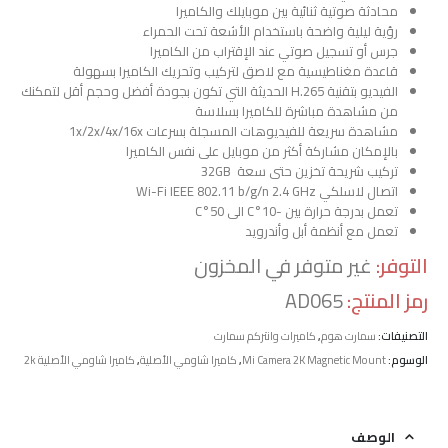
محادثة صوتية ثنائية بين موبايلك والكاميرا
رؤية ليلية واضحة باستخدام الأشعة تحت الحمراء
جرس أو تسجيل صوتي عند الإقتراب من الكاميرا
قاعدة مغناطيسية مع لاصق لتركيب وتحريك الكاميرا بسهولة
الفيديو بتقنية H.265 الحديثة التي تكون بجودة أفضل وحجم أقل لتمكنك
من مشاهدة مباشرة للكاميرا بسلاسة
مشاهدة سريعة للفيديوهات المسجلة بسرعات 1x/2x/4x/16x
بالإمكان مشاركة أكثر من موبايل على نفس الكاميرا
تركيب شريحة تخزين حتى سعة 32GB
اتصال لاسلكي Wi-Fi IEEE 802.11 b/g/n 2.4 GHz
تعمل بدرجة حرارة بين -10°C الى 50°C
تعمل مع أنظمة أبل وأندرويد
التوفر:
غير متوفر في المخزون
رمز المنتج:
AD065
التصنيفات:
سمارت هوم
,
كاميرات وانتركم سمارت
الوسوم:
Mi Camera 2K Magnetic Mount
,
كاميرا شاومي الأصلية
,
كاميرا شاومي الأصلية 2k
الوصف