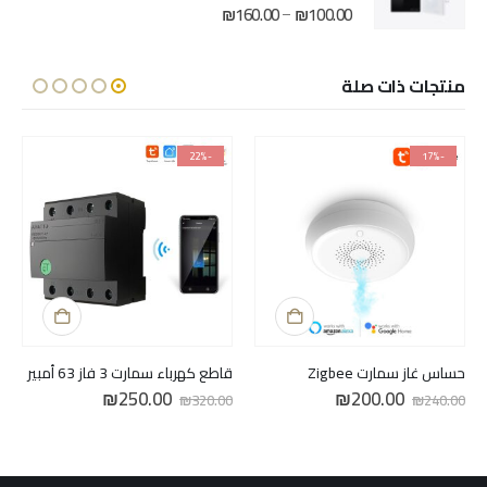
نطاق
₪
160.00
₪
100.00
–
out of 5
0
السعر:
من
منتجات ذات صلة
خلال
-22%
-17%
حساس غاز سمارت Zigbee
قاطع كهرباء سمارت 3 فاز 63 أمبير
السعر
السعر
السعر
السعر
₪
250.00
₪
200.00
₪
320.00
₪
240.00
الأصلي
الحالي
الأصلي
الحالي
هو:
هو:
هو:
هو:
₪250.00.
₪320.00.
₪200.00.
₪240.00.