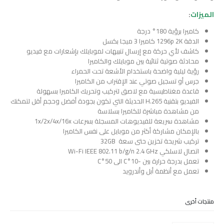
الميزات
:
كاميرا برؤية 180° درجة
الدقة 1296p 2K كاميرا 3 ميجا بكسل
كاشف لأي حركة مع إرسال تنبيهات لموبايلك بإشعارات مع فيديو
محادثة صوتية ثنائية بين موبايلك والكاميرا
رؤية ليلية واضحة باستخدام الأشعة تحت الحمراء
جرس أو تسجيل صوتي عند الإقتراب من الكاميرا
قاعدة مغناطيسية مع لاصق لتركيب وتحريك الكاميرا بسهولة
الفيديو بتقنية H.265 الحديثة التي تكون بجودة أفضل وحجم أقل لتمكنك
من مشاهدة مباشرة للكاميرا بسلاسة
مشاهدة سريعة للفيديوهات المسجلة بسرعات 1x/2x/4x/16x
بالإمكان مشاركة أكثر من موبايل على نفس الكاميرا
تركيب شريحة تخزين حتى سعة 32GB
اتصال لاسلكي Wi-Fi IEEE 802.11 b/g/n 2.4 GHz
تعمل بدرجة حرارة بين -10°C الى 50°C
تعمل مع أنظمة أبل وأندرويد
منتجات أخرى