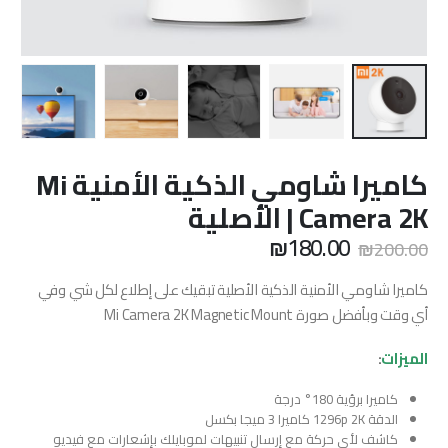
كاميرا شاومي الذكية الأمنية Mi
Camera 2K | الأصلية
السعر
السعر
₪
180.00
₪
200.00
الأصلي
الحالي
هو:
هو:
كاميرا شاومي الأمنية الذكية الأصلية تبقيك على إطلاع لكل شي وفي
₪180.00.
₪200.00.
أي وقت وبأفضل صورة Mi Camera 2K Magnetic Mount
الميزات
:
كاميرا برؤية 180° درجة
الدقة 1296p 2K كاميرا 3 ميجا بكسل
كاشف لأي حركة مع إرسال تنبيهات لموبايلك بإشعارات مع فيديو