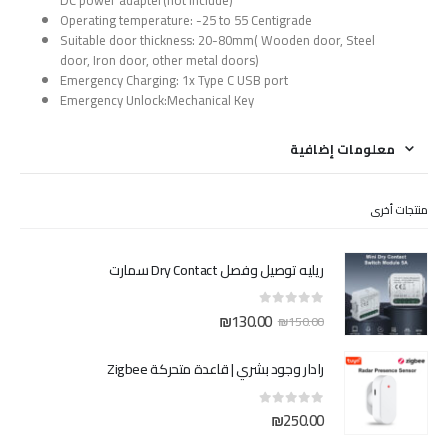
DC power adapter(not include)
Operating temperature: -25 to 55 Centigrade
Suitable door thickness: 20-80mm( Wooden door, Steel
door, Iron door, other metal doors)
Emergency Charging: 1x Type C USB port
Emergency Unlock:Mechanical Key
معلومات إضافية
منتجات أخرى
ريليه توصيل وفصل Dry Contact سمارت
السعر
السعر
₪
130.00
out of 5
0
₪
150.00
الأصلي
الحالي
هو:
هو:
رادار وجود بشري | قاعدة متحركة Zigbee
₪130.00.
₪150.00.
₪
250.00
out of 5
0