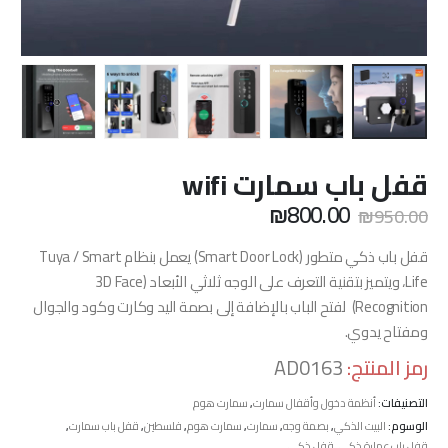
قفل باب سمارت wifi
السعر
السعر
₪
800.00
₪
950.00
الأصلي
الحالي
هو:
هو:
قفل باب ذكي متطور (Smart Door Lock) يعمل بنظام Tuya / Smart
₪800.00.
₪950.00.
Life، ويتميز بتقنية التعرف على الوجه ثلاثي الأبعاد (3D Face
Recognition) لفتح الباب بالإضافة إلى بصمة اليد وكارت وكود والجوال
ومفتاح يدوي.
رمز المنتج:
AD0163
التصنيفات:
أنظمة دخول وأقفال سمارت
,
سمارت هوم
الوسوم:
البيت الذكي
,
بصمة وجه
,
سمارت
,
سمارت هوم
,
فلسطين
,
قفل باب سمارت
,
قفل باب عمارة ذكي
,
قفل ذكي