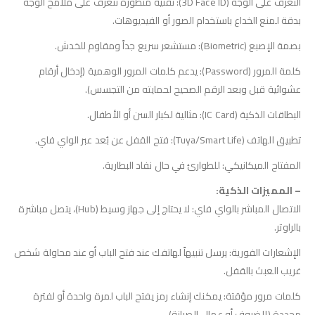
التعرف على الوجه (3D Face ID): تقنية متطورة تتعرف على ملامح الوجه
بدقة لمنع الخداع باستخدام الصور أو الفيديوهات.
بصمة الإصبع (Biometric): مستشعر سريع جداً ومقاوم للخدش.
كلمة المرور (Password): يدعم كلمات المرور الوهمية (إدخال أرقام
عشوائية قبل وبعد الرقم الصحيح لحمايته من التجسس).
البطاقات الذكية (IC Card): مثالية لكبار السن أو الأطفال.
تطبيق الهاتف (Tuya/Smart Life): فتح القفل عن بُعد عبر الواي فاي.
المفتاح الميكانيكي: للطوارئ في حال نفاد البطارية.
– المميزات الذكية:
الاتصال المباشر بالواي فاي: لا يحتاج إلى جهاز وسيط (Hub)، يتصل مباشرة
بالراوتر.
الإشعارات الفورية: يرسل تنبيهاً لهاتفك عند فتح الباب أو عند محاولة شخص
غريب العبث بالقفل.
كلمات مرور مؤقتة: يمكنك إنشاء رمز يفتح الباب لمرة واحدة أو لفترة
محددة (للضيوف أو عمال الصيانة).