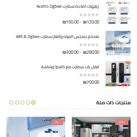
ريليهات اضاءة سمارت Avatto Zigbee
نطاق
₪
150.00
₪
120.00
–
out of 5
0
السعر:
من
متحكم بمحبس المياه والغاز سمارت Wifi & Zigbee
خلال
نطاق
₪
300.00
₪
280.00
–
out of 5
0
السعر:
من
قفل باب سمارت مع كاميرا وشاشة
خلال
₪
700.00
out of 5
0
منتجات ذات صلة
-7%
-31%