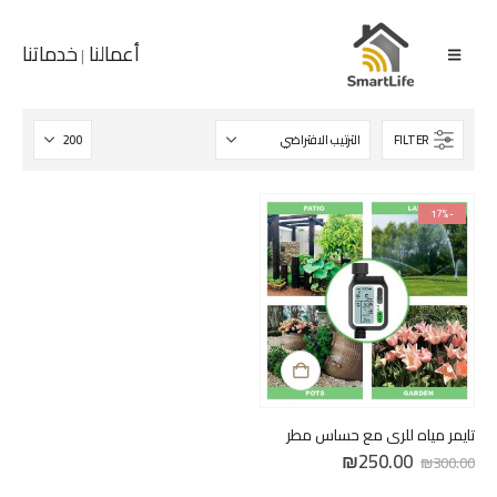
أعمالنا
خدماتنا
|
FILTER
-17%
تايمر مياه للري مع حساس مطر
السعر
السعر
₪
250.00
₪
300.00
الأصلي
الحالي
هو:
هو: