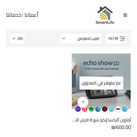
أعمالنا
خدماتنا
|
FILTER
غير متوفر في المخزون
أمازون أليكسا إيكو شو 8 الجيل الثاني Amazon Echo Show 8 2nd Gen HD and 13 MP camera
₪
600.00