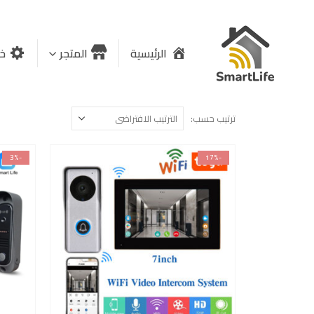
الرئيسية
المتجر
خد
ترتيب حسب:
-3%
-17%