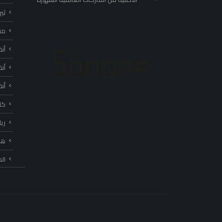
ثي
مف
أن
أن
أن
كا
ري
هب
ال