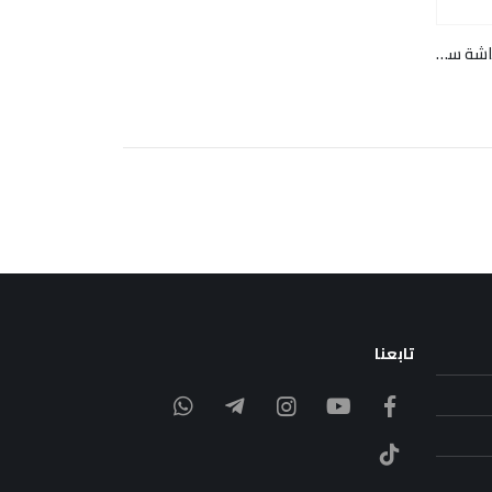
انتركم فيديو مع اكسس كنترول وشاشة سمارت | سلكي
تابعنا