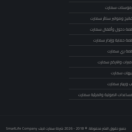
رموستات سمارت
اتيح ومواتير ستائر سمارت
ظمة دخول وأقفال سمارت
ظمة حماية وإنذار سمارت
ظمة ري سمارت
ميرات وانتركم سمارت
ليهات سمارت
 وربيتر سمارت
مساعدات الصوتية والمرئية سمارت
جميع حقوق النشر محفوظة. © 2018 - 2026 شركة سمارت لايف SmartLife Company