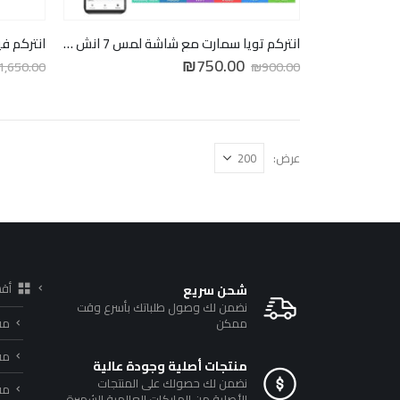
انتركم تويا سمارت مع شاشة لمس 7 انش | سلكي
انتركم فيديو سم
السعر
السعر
₪
750.00
1,650.00
₪
900.00
الأصلي
الحالي
هو:
هو:
₪750.00.
₪900.00.
عرض:
أق
شحن سريع
نضمن لك وصول طلباتك بأسرع وقت
ممكن
مف
مف
منتجات أصلية وجودة عالية
نضمن لك حصولك على المنتجات
مفا
الأصلية من الماركات العالمية الشهيرة