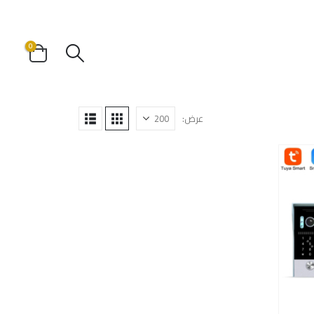
0
عرض: