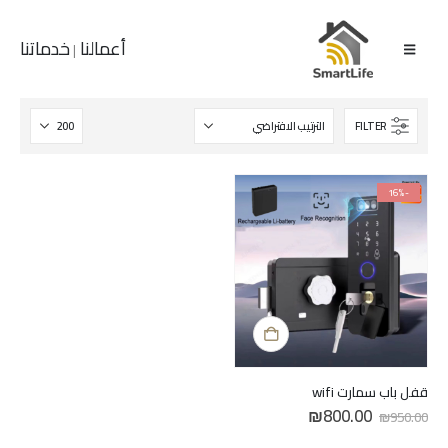
أعمالنا
خدماتنا
|
FILTER
-16%
قفل باب سمارت wifi
السعر
السعر
₪
800.00
₪
950.00
الأصلي
الحالي
هو:
هو: