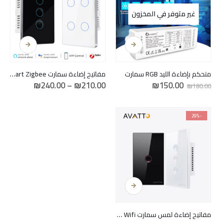
غير متوفر في المخزون
هناك
العديد
من
الأشكال
متحكم بإضاءة الليد RGB سمارت
مفاتيح إضاءة سمارت Zemismart Zigbee
المختلفة
السعر
السعر
نطاق
₪
240.00
–
₪
210.00
₪
150.00
₪
180.00
لهذا
الأصلي
الحالي
السعر:
هو:
هو:
من
المنتج.
₪150.00.
₪180.00.
يمكن
خلال
-29%
اختيار
الخيارات
على
صفحة
المنتج
هناك
العديد
من
الأشكال
مفاتيح إضاءة لمس سمارت Avatto Wifi
المختلفة