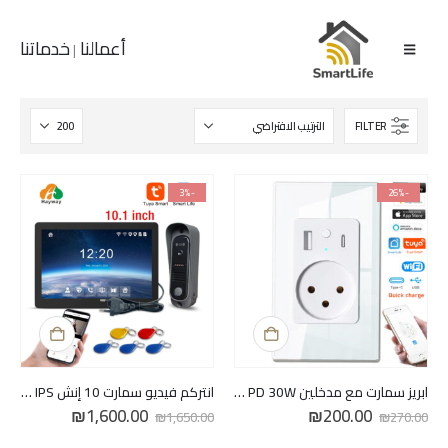
أعمالنا
خدماتنا
|
FILTER
-3%
-26%
ابريز سمارت مع مدخلين USB 4.8A Type C PD 30W
انتركم فيديو سمارت 10 إنش IPS | سلكي
السعر
السعر
السعر
السعر
₪
1,600.00
₪
200.00
₪
1,650.00
₪
270.00
الأصلي
الحالي
الأصلي
الحالي
هو:
هو:
هو:
هو: