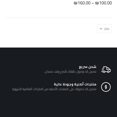
نطاق
₪
160.00
–
₪
100.00
لهذا
السعر:
من
المنتج.
يمكن
خلال
اختيار
الخيارات
على
صفحة
المنتج
شحن سريع
نضمن لك وصول طلباتك بأسرع وقت ممكن
منتجات أصلية وجودة عالية
نضمن لك حصولك على المنتجات الأصلية من الماركات العالمية الشهيرة