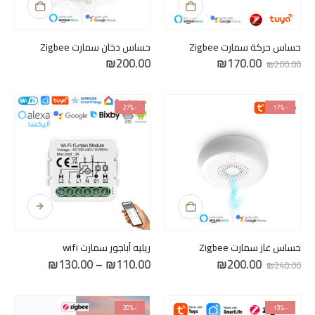
حساس حركة سمارت Zigbee
حساس دخان سمارت Zigbee
السعر
السعر
₪
200.00
₪
170.00
₪
200.00
الأصلي
الحالي
هو:
هو:
₪170.00.
₪200.00.
-27%
-17%
هناك
العديد
من
الأشكال
حساس غاز سمارت Zigbee
ريليه أباجور سمارت wifi
المختلفة
السعر
السعر
نطاق
₪
130.00
–
₪
110.00
₪
200.00
₪
240.00
لهذا
الأصلي
الحالي
السعر:
هو:
هو:
من
المنتج.
₪200.00.
₪240.00.
يمكن
خلال
-20%
-13%
اختيار