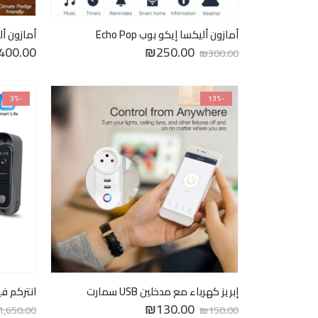
أمازون أليكسا إيكو بوب Echo Pop
السعر
السعر
400.00
₪
250.00
₪
300.00
الأصلي
الحالي
هو:
هو:
₪250.00.
₪300.00.
-3%
-13%
إبريز كهرباء مع مدخلين USB سمارت
انتركم فيديو سم
السعر
السعر
₪
130.00
1,650.00
₪
150.00