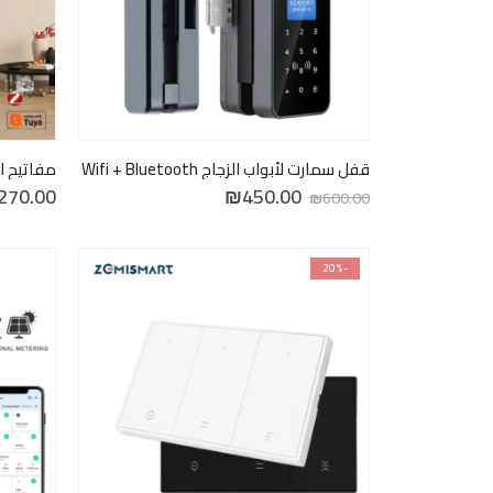
قفل سمارت لأبواب الزجاج Wifi + Bluetooth
السعر
السعر
270.00
₪
450.00
₪
600.00
الأصلي
الحالي
هو:
هو:
₪450.00.
₪600.00.
-20%