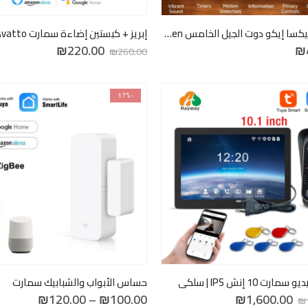
أمازون أليكسا إيكو دوت الجيل الخامس Amazon Alexa echo dot 5th Gen
إبريز + كبستين إضاءة سمارت Wifi Avatto
السعر
السعر
₪
220.00
₪
₪
260.00
الأصلي
الحالي
هو:
هو:
₪220.00.
₪260.00.
-17%
ارت 10 إنش IPS | سلكي
حساس الأبواب والشبابيك سمارت
السعر
السعر
نطاق
₪
120.00
–
₪
100.00
₪
1,600.00
₪