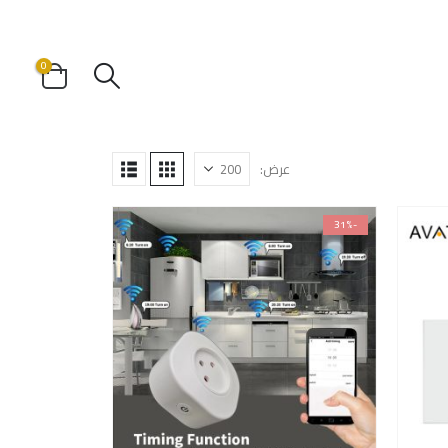
0
عرض:
-31%