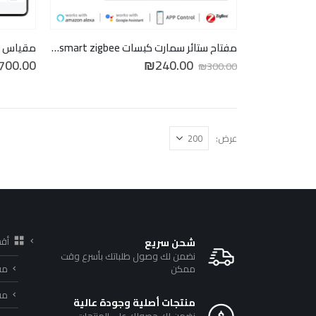
مفتاح ستائر سمارت كبسات Zemismart zigbee
السعر
السعر
700.00
₪
240.00
₪
300.00
الأصلي
الحالي
هو:
هو:
₪240.00.
₪300.00.
عرض:
أق
شحن سريع
نضمن لك وصول طلباتك بأسرع وقت
ممكن
مف
مف
منتجات أصلية وجودة عالية