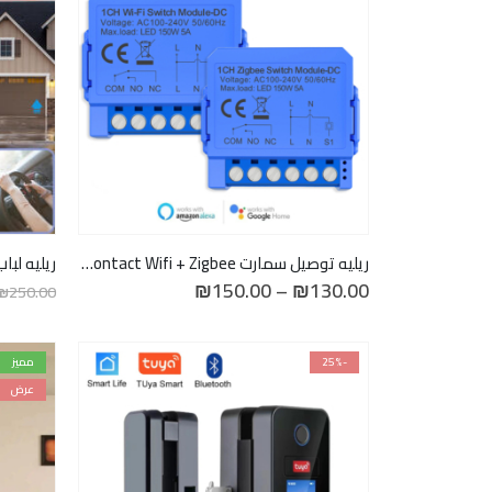
ريليه توصيل سمارت Avatto Dry Contact Wifi + Zigbee
نطاق
₪
150.00
–
₪
130.00
₪
250.00
السعر:
من
خلال
-25%
مميز
عرض