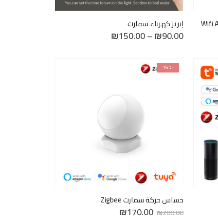
إبريز كهرباء سمارت
نطاق
₪
150.00
–
₪
90.00
السعر:
من
خلال
-15%
حساس حركة سمارت Zigbee
السعر
السعر
₪
170.00
₪
200.00