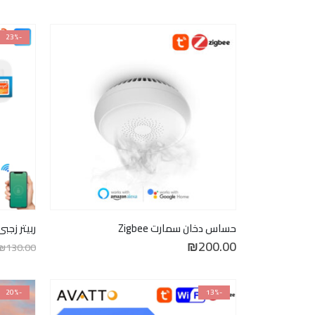
الأصلي
الحالي
هو:
هو:
₪130.00.
₪150.00.
-23%
حساس دخان سمارت Zigbee
ربيتر زجبي gbee Type-c
₪
200.00
₪
130.00
-20%
-13%