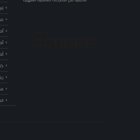
ثي
مف
أن
أن
أن
كا
ري
هب
ال