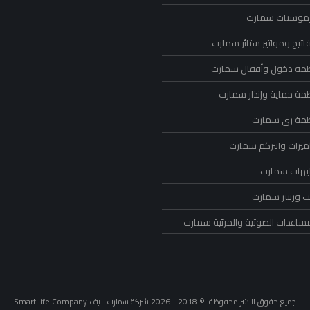
رموستات سمارت
اتيح ومواتير ستائر سمارت
ظمة دخول وأقفال سمارت
ظمة حماية وإنذار سمارت
ظمة ري سمارت
ميرات وانتركم سمارت
ليهات سمارت
 وربيتر سمارت
مساعدات الصوتية والمرئية سمارت
جميع حقوق النشر محفوظة. © 2018 - 2026 شركة سمارت لايف SmartLife Company