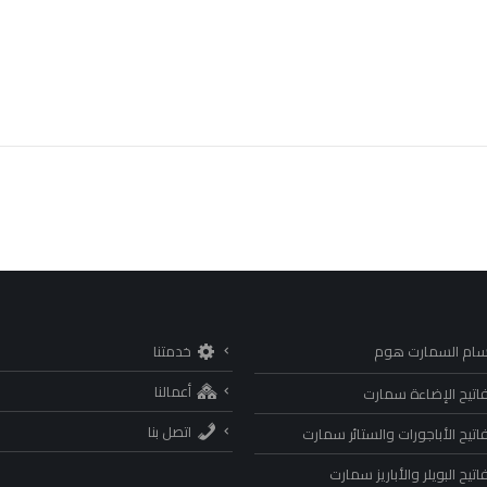
سام السمارت هوم
خدمتنا
أعمالنا
اتيح الإضاءة سمارت
اتصل بنا
اتيح الأباجورات والستائر سمارت
تيح البويلر والأباريز سمارت