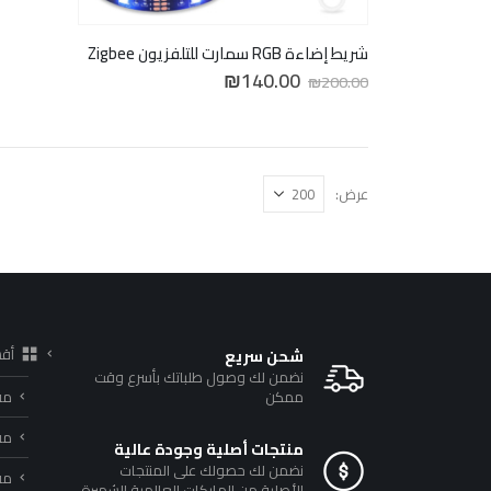
شريط إضاءة RGB سمارت للتلفزيون Zigbee
السعر
السعر
₪
140.00
₪
200.00
الأصلي
الحالي
هو:
هو:
₪140.00.
₪200.00.
عرض:
أق
شحن سريع
نضمن لك وصول طلباتك بأسرع وقت
ممكن
مف
مف
منتجات أصلية وجودة عالية
نضمن لك حصولك على المنتجات
مفا
الأصلية من الماركات العالمية الشهيرة