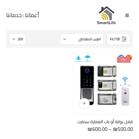
أعمالنا
خدماتنا
|
FILTER
-17%
هناك
العديد
من
الأشكال
قفل بوابة أو باب العمارة سمارت
المختلفة
نطاق
₪
600.00
–
₪
500.00
لهذا
السعر:
من
المنتج.