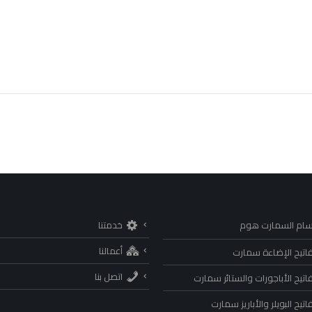
سام السمارت هوم
خدمتنا
أعمالنا
اتيح الإضاءة سمارت
اتصل بنا
اتيح الأباجورات والستائر سمارت
تيح البويلر والأباريز سمارت