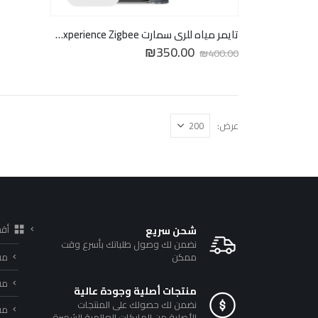
تايمر مياه للري سمارت Giexperience Zigbee
السعر
السعر
₪
350.00
₪
400.00
الأصلي
الحالي
هو:
هو:
₪350.00.
₪400.00.
عرض:
أق
شحن سريع
نضمن لك وصول طلباتك بأسرع وقت
ممكن
مف
مف
منتجات أصلية وجودة عالية
نضمن لك حصولك على المنتجات
مفا
الأصلية من الماركات العالمية الشهيرة