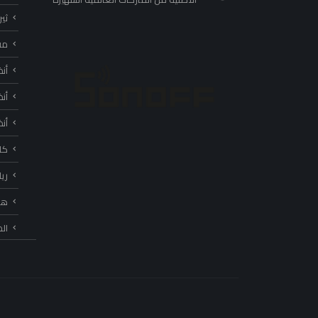
ثي
مف
أن
أن
أن
كا
ري
هب
ال