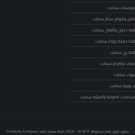
رموستات سمارت
اتيح ومواتير ستائر سمارت
ظمة دخول وأقفال سمارت
ظمة حماية وإنذار سمارت
ظمة ري سمارت
ميرات وانتركم سمارت
ليهات سمارت
 وربيتر سمارت
مساعدات الصوتية والمرئية سمارت
جميع حقوق النشر محفوظة. © 2018 - 2026 شركة سمارت لايف SmartLife Company