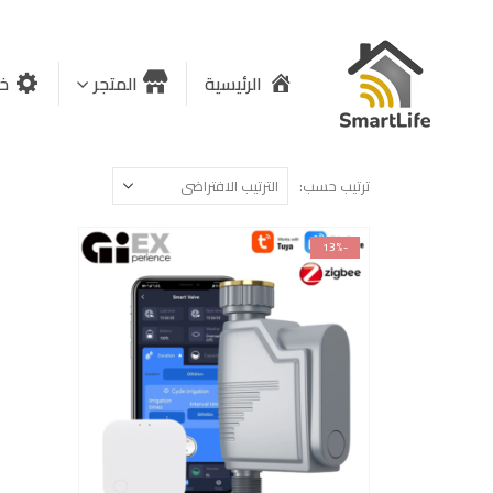
الرئيسية
المتجر
خد
ترتيب حسب:
-13%