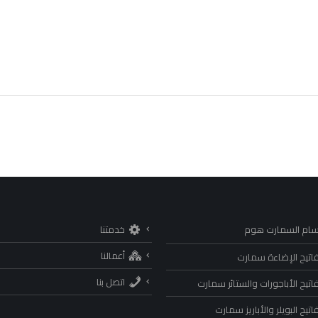
سام السمارت هوم
خدمتنا
أعمالنا
اتيح الإضاءة سمارت
اتصل بنا
اتيح الأباجورات والستائر سمارت
تيح البويلر والأباريز سمارت