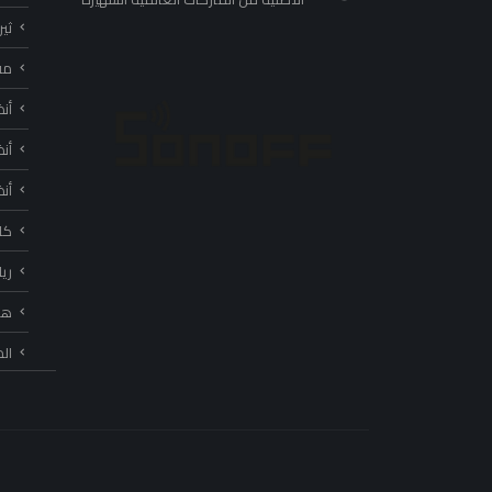
ثي
مف
أن
أن
أن
كا
ري
هب
ال