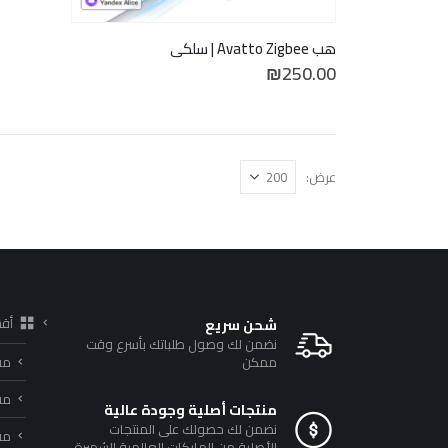
هب Avatto Zigbee | سلكي
₪
250.00
عرض:
أق
شحن سريع
نضمن لك وصول طلباتك بأسرع وقت
ممكن
مف
مف
منتجات أصلية وجودة عالية
نضمن لك حصولك على المنتجات
مفا
الأصلية من الماركات العالمية الشهيرة