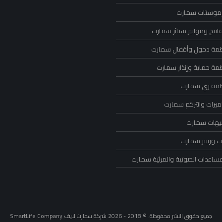
رموستات سمارت
اتيح ومواتير ستائر سمارت
ظمة دخول وأقفال سمارت
ظمة حماية وإنذار سمارت
ظمة ري سمارت
ميرات وانتركم سمارت
ليهات سمارت
 وربيتر سمارت
مساعدات الصوتية والمرئية سمارت
جميع حقوق النشر محفوظة. © 2018 - 2026 شركة سمارت لايف SmartLife Company