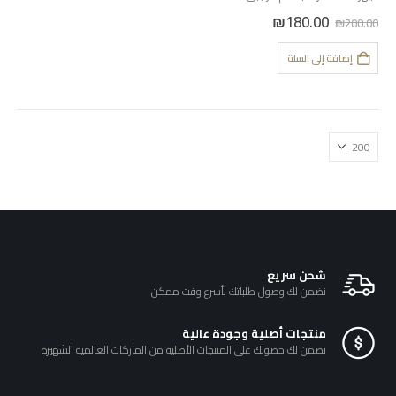
والبلوتوث بالإنترنت للتحكم من
السعر
السعر
₪
180.00
₪
200.00
الجوال
الأصلي
الحالي
هو:
هو:
إضافة إلى السلة
₪180.00.
₪200.00.
شحن سريع
نضمن لك وصول طلباتك بأسرع وقت ممكن
منتجات أصلية وجودة عالية
نضمن لك حصولك على المنتجات الأصلية من الماركات العالمية الشهيرة