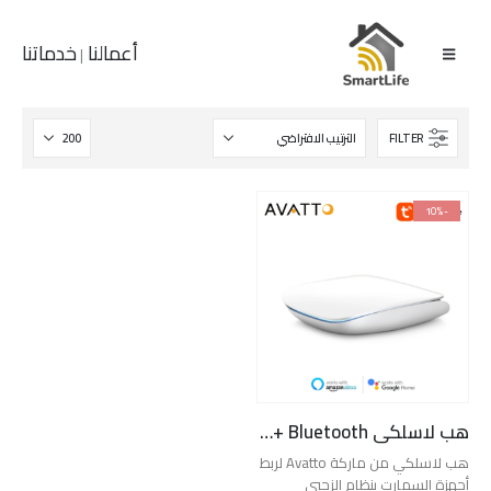
أعمالنا
خدماتنا
|
FILTER
-10%
هب لاسلكي Avatto Zigbee + Bluetooth
هب لاسلكي من ماركة Avatto لربط
أجهزة السمارت بنظام الزجبي